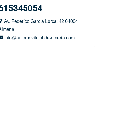
615345054
Av. Federíco García Lorca, 42 04004
Almeria
info@automovilclubdealmeria.com