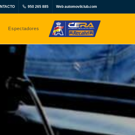
NTACTO
950 265 885
Web automovilclub.com
Espectadores