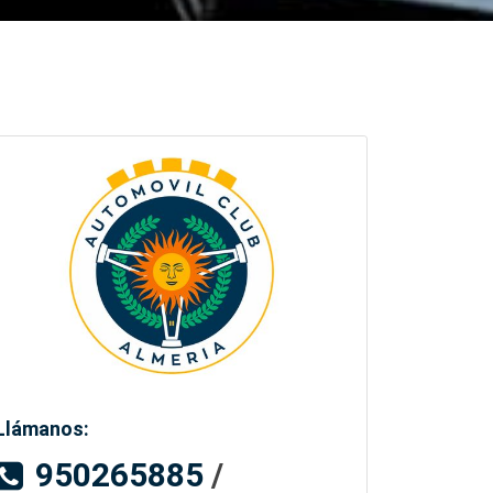
Llámanos:
950265885
/